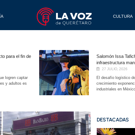
ÍA
CULTURA
septiembre 20, 2016
cto para el fin de
Salomón Issa Tafich
infraestructura man
27 JULIO, 2026
ue logren captar
El desafío logístico d
nes y adultos es
crecimiento exponenc
industriales en Méxic
DESTACADAS