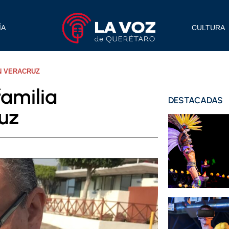
ÍA
CULTURA
N VERACRUZ
familia
DESTACADAS
uz