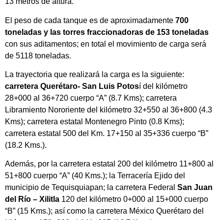
13 metros de altura.
El peso de cada tanque es de aproximadamente
700
toneladas y las torres fraccionadoras de 153 toneladas
con sus aditamentos; en total el movimiento de carga será
de 5118 toneladas.
La trayectoria que realizará la carga es la siguiente:
carretera Querétaro- San Luis Potos
í del kilómetro
28+000 al 36+720 cuerpo “A” (8.7 Kms); carretera
Libramiento Nororiente del kilómetro 32+550 al 36+800 (4.3
Kms); carretera estatal Montenegro Pinto (0.8 Kms);
carretera estatal 500 del Km. 17+150 al 35+336 cuerpo “B”
(18.2 Kms.).
Además, por la carretera estatal 200 del kilómetro 11+800 al
51+800 cuerpo “A” (40 Kms.); la Terracería Ejido del
municipio de Tequisquiapan; la carretera Federal
San Juan
del Río – Xilitla
120 del kilómetro 0+000 al 15+000 cuerpo
“B” (15 Kms.); así como la carretera México Querétaro del