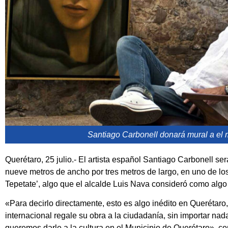
Santiago Carbonell donará mural a el 
Querétaro, 25 julio.- El artista español Santiago Carbonell se
nueve metros de ancho por tres metros de largo, en uno de lo
Tepetate’, algo que el alcalde Luis Nava consideró como algo
«Para decirlo directamente, esto es algo inédito en Querétaro
internacional regale su obra a la ciudadanía, sin importar n
queremos darle a la cultura en el Municipio de Querétaro», c