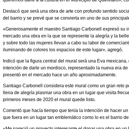
Destacó que será una obra de arte con profundo sentido socia
del barrio y se prevé que se convierta en uno de sus principal
«Generosamente el maestro Santiago Carbonell expresó su in
mercado una obra en la que se represente la alegría y la belle
y sobre todo las mujeres llevan a cabo su labor de comercian
iluminando de colores los espacios de este lugar», agregó.
Indicó que la figura central del mural será una Eva mexicana
intención de darle un mordisco, representado la nueva era de 
presentó en el mercado hace un año aproximadamente.
Santiago Carbonell considera este mural como un gran reto p
llena de alegría plasmar una obra en un lugar que visita fre
primeros meses de 2020 el mural quede listo.
Comentó que hacía tiempo que tenía la intención de hacer un m
que fuera en un lugar tan emblemático como lo es el barrio de
«Me pareció un proyecto interesante el donar una obra en un 