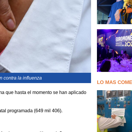
 contra la influenza
LO MAS COM
rma que hasta el momento se han aplicado
atal programada (649 mil 406).