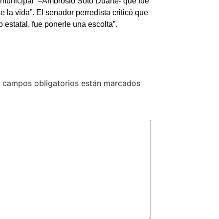
 municipal –Ambrosio Soto Duarte- que fue
la vida”. El senador perredista criticó que
o estatal, fue ponerle una escolta”.
 campos obligatorios están marcados