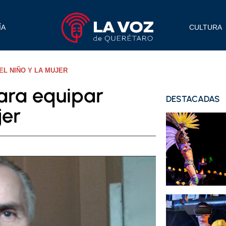
ÍA
CULTURA
EL NIÑO Y LA MUJER
ara equipar
DESTACADAS
jer