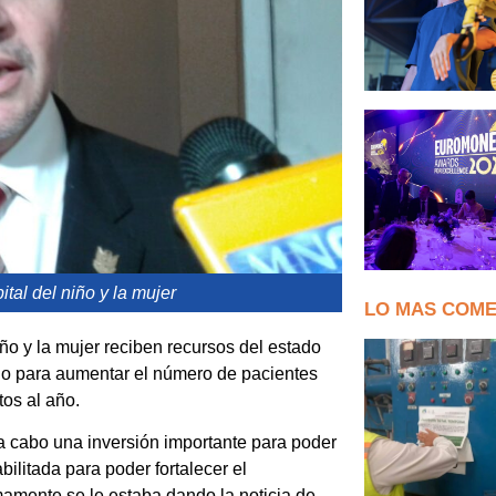
tal del niño y la mujer
LO MAS COM
iño y la mujer reciben recursos del estado
cio para aumentar el número de pacientes
os al año.
 a cabo una inversión importante para poder
ilitada para poder fortalecer el
amente se le estaba dando la noticia de