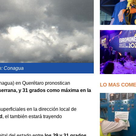
ro: Conagua
nagua) en Querétaro pronostican
LO MAS COM
serrana, y 31 grados como máxima en la
perficiales en la dirección local de
d
, el también estará trayendo
ital del estado entre
los 29 y 31 grados