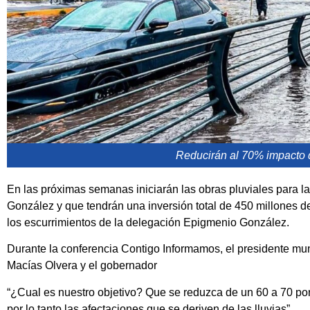
Reducirán al 70% impacto d
En las próximas semanas iniciarán las obras pluviales para 
González y que tendrán una inversión total de 450 millones d
los escurrimientos de la delegación Epigmenio González.
Durante la conferencia Contigo Informamos, el presidente mu
Macías Olvera y el gobernador
“¿Cual es nuestro objetivo? Que se reduzca de un 60 a 70 por 
por lo tanto las afectaciones que se deriven de las lluvias”.