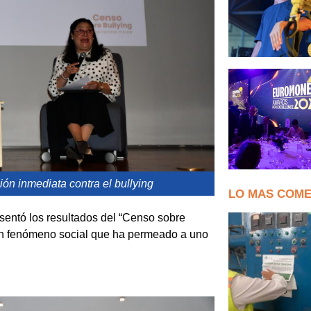
ón inmediata contra el bullying
LO MAS COM
sentó los resultados del “Censo sobre
e un fenómeno social que ha permeado a uno