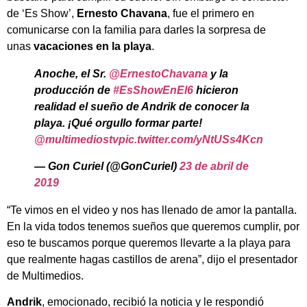
de ‘Es Show’,
Ernesto Chavana
, fue el primero en
comunicarse con la familia para darles la sorpresa de
unas
vacaciones en la playa
.
Anoche, el Sr.
@ErnestoChavana
y la
producción de
#EsShowEnEl6
hicieron
realidad el sueño de Andrik de conocer la
playa. ¡Qué orgullo formar parte!
@multimediostv
pic.twitter.com/yNtUSs4Kcn
— Gon Curiel (@GonCuriel)
23 de abril de
2019
“Te vimos en el video y nos has llenado de amor la pantalla.
En la vida todos tenemos sueños que queremos cumplir, por
eso te buscamos porque queremos llevarte a la playa para
que realmente hagas castillos de arena”, dijo el presentador
de Multimedios.
Andrik
, emocionado, recibió la noticia y le respondió