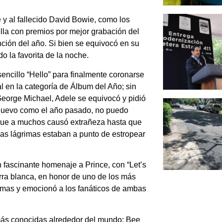
 y al fallecido David Bowie, como los
ella con premios por mejor grabación del
nción del año. Si bien se equivocó en su
o la favorita de la noche.
ncillo “Hello” para finalmente coronarse
l en la categoría de Álbum del Año; sin
George Michael, Adele se equivocó y pidió
nuevo como el año pasado, no puedo
, que a muchos causó extrañeza hasta que
las lágrimas estaban a punto de estropear
 fascinante homenaje a Prince, con “Let’s
arra blanca, en honor de uno de los más
almas y emocionó a los fanáticos de ambas
 más conocidas alrededor del mundo: Bee