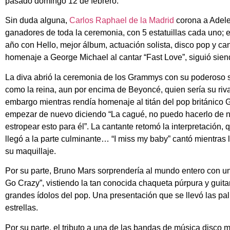
pasado domingo 12 de febrero.
Sin duda alguna,
Carlos Raphael de la Madrid
corona a Adele
ganadores de toda la ceremonia, con 5 estatuillas cada uno; 
año con Hello, mejor álbum, actuación solista, disco pop y ca
homenaje a George Michael al cantar “Fast Love”, siguió siend
La diva abrió la ceremonia de los Grammys con su poderoso se
como la reina, aun por encima de Beyoncé, quien sería su riva
embargo mientras rendía homenaje al titán del pop británico 
empezar de nuevo diciendo “La cagué, no puedo hacerlo de 
estropear esto para él”. La cantante retomó la interpretación
llegó a la parte culminante… “I miss my baby” cantó mientras 
su maquillaje.
Por su parte, Bruno Mars sorprendería al mundo entero con un
Go Crazy”, vistiendo la tan conocida chaqueta púrpura y guit
grandes ídolos del pop. Una presentación que se llevó las p
estrellas.
Por su parte, el tributo a una de las bandas de música disco