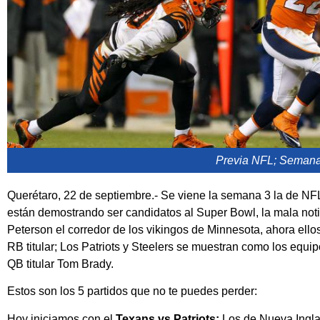
Previa NFL; Seman
Querétaro, 22 de septiembre.- Se viene la semana 3 la de N
están demostrando ser candidatos al Super Bowl, la mala notici
Peterson el corredor de los vikingos de Minnesota, ahora ellos
RB titular; Los Patriots y Steelers se muestran como los equi
QB titular Tom Brady.
Estos son los 5 partidos que no te puedes perder:
Hoy iniciamos con el
Texans vs Patriots:
Los de Nueva Inglat