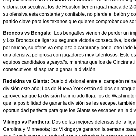
victoria consecutiva, los de Houston tienen igual marca de 2-
su ofensiva esta constante y confiable, no pierde el balón y c
partido clave para los texanos que quieren comprobar que son
Broncos vs Bengals:
Los bengalíes vienen de perder un impo
y Los Broncos de ligar su segunda victoria consecutiva, los d
por mucho, su ofensiva empieza a carburar y por el otro lado
una ofensiva peligrosa con jugadores muy talentosos. Este es
equipos candidatos a
playoffs,
mientras que los de Cincinnati
consecutivos si aspiran a ganar la división.
Redskins vs Giants:
Duelo divisional entre el campeón reinan
división este año; Los de Nueva York están sólidos en ataque
aprovechar que la división ha iniciado floja, los de Washingto
que la posibilidad de ganar la división se les escape, tambié
oportunidad perfecta para que los Giants se escapen en la div
Vikings vs Panthers:
Dos de las mejores defensas de la liga
Carolina y Minnesota; los Vikings ya ganaron la semana pas