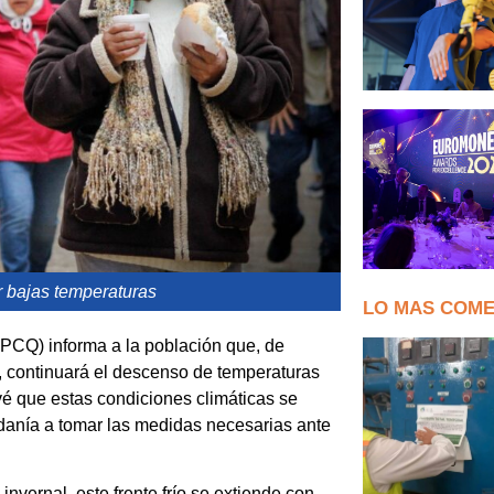
r bajas temperaturas
LO MAS COM
EPCQ) informa a la población que, de
, continuará el descenso de temperaturas
evé que estas condiciones climáticas se
dadanía a tomar las medidas necesarias ante
nvernal, este frente frío se extiende con