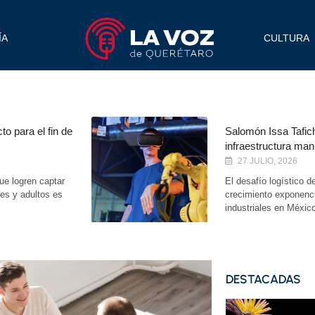
ÍA
CULTURA
noviembre 2, 2025
cto para el fin de
Salomón Issa Tafich
infraestructura man
27 JULIO, 2026
ue logren captar
El desafío logístico d
nes y adultos es
crecimiento exponenc
industriales en Méxic
DESTACADAS