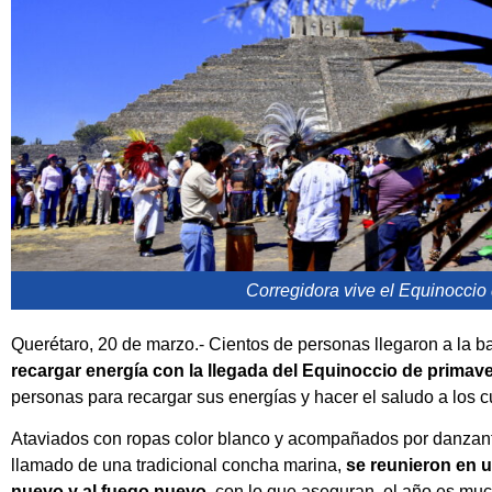
Corregidora vive el Equinoccio
Querétaro, 20 de marzo.- Cientos de personas llegaron a la ba
recargar energía con la llegada del Equinoccio de primav
personas para recargar sus energías y hacer el saludo a los c
Ataviados con ropas color blanco y acompañados por danzante
llamado de una tradicional concha marina,
se reunieron en un
nuevo y al fuego nuevo
, con lo que aseguran, el año es much